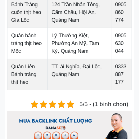
Bánh Tráng
124 Trần Nhân Tông,
0905
cuốn thịt heo
Cẩm Châu, Hội An,
860
Gia Lộc
Quảng Nam
774
Quán bánh
Lý Thường Kiệt,
0905
tráng thịt heo
Phường An Mỹ, Tam
630
Mộc
Kỳ, Quảng Nam
044
Quán Liên –
TT. ái Nghĩa, Đại Lộc,
0333
Bánh tráng
Quảng Nam
887
thịt heo
177
5/5 - (1 bình chọn)