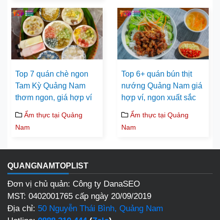
Top 7 quán chè ngon
Top 6+ quán bún thịt
Tam Kỳ Quảng Nam
nướng Quảng Nam giá
thơm ngon, giá hợp ví
hợp ví, ngon xuất sắc
Ẩm thực tại Quảng
Ẩm thực tại Quảng
Nam
Nam
QUANGNAMTOPLIST
Đơn vị chủ quản: Công ty DanaSEO
MST: 0402001765 cấp ngày 20/09/2019
Địa chỉ:
50 Nguyễn Thái Bình, Quảng Nam