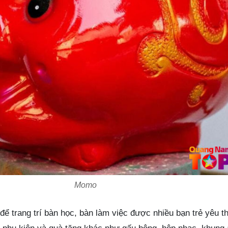
Momo
ể trang trí bàn học, bàn làm việc được nhiều bạn trẻ yêu t