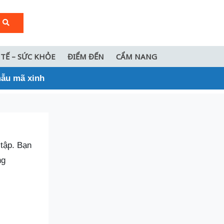
 TẾ – SỨC KHỎE
ĐIỂM ĐẾN
CẨM NANG
mẫu mã xinh
 tập. Bạn
ng