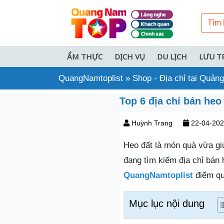
ẨM THỰC
DỊCH VỤ
DU LỊCH
LƯU T
QuangNamtoplist
»
Shop - Địa chỉ tại Quả
Top 6 địa chỉ bán he
Huỳnh Trang
22-04-20
Heo đất là món quà vừa giúp
đang tìm kiếm địa chỉ bán
QuangNamtoplist
điểm qu
Mục lục nội dung