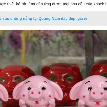
ợc thiết kế rất tỉ mỉ đáp ứng được mọi nhu cầu của khách 
bán áo chống nắng tại Quảng Nam dày đẹp, giá rẻ