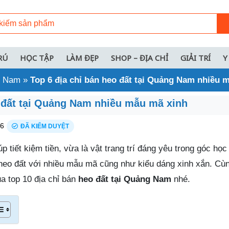
RÚ
HỌC TẬP
LÀM ĐẸP
SHOP – ĐỊA CHỈ
GIẢI TRÍ
Y
ng Nam
»
Top 6 địa chỉ bán heo đất tại Quảng Nam nhiều 
o đất tại Quảng Nam nhiều mẫu mã xinh
26
ĐÃ KIỂM DUYỆT
 tiết kiệm tiền, vừa là vật trang trí đáng yêu trong góc học
 heo đất với nhiều mẫu mã cũng như kiểu dáng xinh xắn. Cù
a top 10 địa chỉ bán
heo đất tại Quảng Nam
nhé.