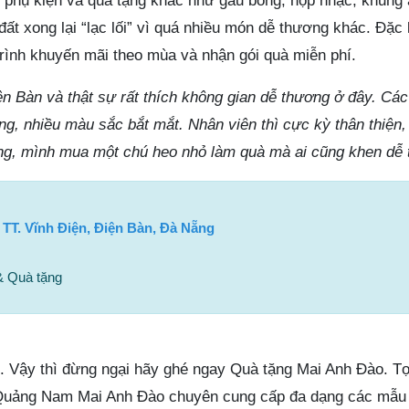
ại phụ kiện và quà tặng khác như gấu bông, hộp nhạc, khun
ất xong lại “lạc lối” vì quá nhiều món dễ thương khác. Đặc
ình khuyến mãi theo mùa và nhận gói quà miễn phí.
 Bàn và thật sự rất thích không gian dễ thương ở đây. Cá
g, nhiều màu sắc bắt mắt. Nhân viên thì cực kỳ thân thiện,
hăng, mình mua một chú heo nhỏ làm quà mà ai cũng khen dễ
 TT. Vĩnh Điện, Điện Bàn, Đà Nẵng
& Quà tặng
 Vậy thì đừng ngại hãy ghé ngay Quà tặng Mai Anh Đào. Tọ
 Quảng Nam Mai Anh Đào chuyên cung cấp đa dạng các mẫu 