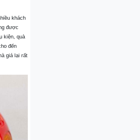
nhiều khách
ưng được
ụ kiện, quà
 cho đến
 giá lại rất