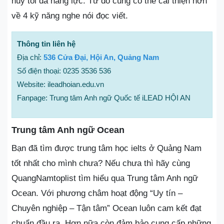
huy tối đa năng lực. Từ đó cũng có thể cải thiện hơn
về 4 kỹ năng nghe nói đọc viết.
Thông tin liên hệ
Địa chỉ:
536 Cửa Đại, Hội An, Quảng Nam
Số điện thoại: 0235 3536 536
Website: ileadhoian.edu.vn
Fanpage: Trung tâm Anh ngữ Quốc tế iLEAD HỘI AN
Trung tâm Anh ngữ Ocean
Bạn đã tìm được trung tâm học ielts ở Quảng Nam
tốt nhất cho mình chưa? Nếu chưa thì hãy cùng
QuangNamtoplist tìm hiểu qua Trung tâm Anh ngữ
Ocean. Với phương châm hoạt động “Uy tín –
Chuyên nghiệp – Tận tâm” Ocean luôn cam kết đạt
chuẩn đầu ra. Hơn nữa còn đảm bảo cung cấp những