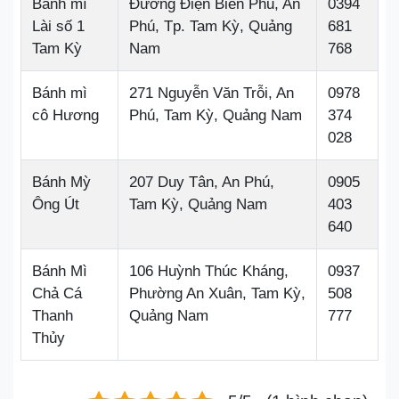
Bánh mì
Đường Điện Biên Phủ, An
0394
Lài số 1
Phú, Tp. Tam Kỳ, Quảng
681
Tam Kỳ
Nam
768
Bánh mì
271 Nguyễn Văn Trỗi, An
0978
cô Hương
Phú, Tam Kỳ, Quảng Nam
374
028
Bánh Mỳ
207 Duy Tân, An Phú,
0905
Ông Út
Tam Kỳ, Quảng Nam
403
640
Bánh Mì
106 Huỳnh Thúc Kháng,
0937
Chả Cá
Phường An Xuân, Tam Kỳ,
508
Thanh
Quảng Nam
777
Thủy