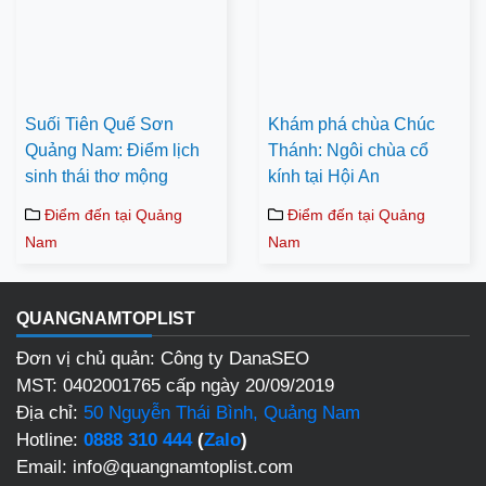
Suối Tiên Quế Sơn
Khám phá chùa Chúc
Quảng Nam: Điểm lịch
Thánh: Ngôi chùa cổ
sinh thái thơ mộng
kính tại Hội An
Điểm đến tại Quảng
Điểm đến tại Quảng
Nam
Nam
QUANGNAMTOPLIST
Đơn vị chủ quản: Công ty DanaSEO
MST: 0402001765 cấp ngày 20/09/2019
Địa chỉ:
50 Nguyễn Thái Bình, Quảng Nam
Hotline:
0888 310 444
(
Zalo
)
Email: info@quangnamtoplist.com