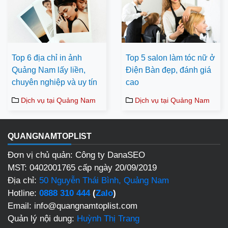
Top 6 địa chỉ in ảnh
Top 5 salon làm tóc nữ ở
Quảng Nam lấy liền,
Điện Bàn đẹp, đánh giá
chuyên nghiệp và uy tín
cao
Dịch vụ tại Quảng Nam
Dịch vụ tại Quảng Nam
QUANGNAMTOPLIST
Đơn vị chủ quản: Công ty DanaSEO
MST: 0402001765 cấp ngày 20/09/2019
Địa chỉ:
50 Nguyễn Thái Bình, Quảng Nam
Hotline:
0888 310 444
(
Zalo
)
Email: info@quangnamtoplist.com
Quản lý nội dung:
Huỳnh Thị Trang