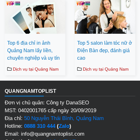
Top 6 địa chỉ in ảnh
Top 5 salon làm tóc nữ ở
Quảng Nam lấy liền,
Điện Bàn đẹp, đánh giá
chuyên nghiệp và uy tín
cao
Dịch vụ tại Quảng Nam
Dịch vụ tại Quảng Nam
QUANGNAMTOPLIST
Đơn vị chủ quản: Công ty DanaSEO
MST: 0402001765 cấp ngày 20/09/2019
Địa chỉ:
50 Nguyễn Thái Bình, Quảng Nam
Hotline:
0888 310 444
(
Zalo
)
Email: info@quangnamtoplist.com