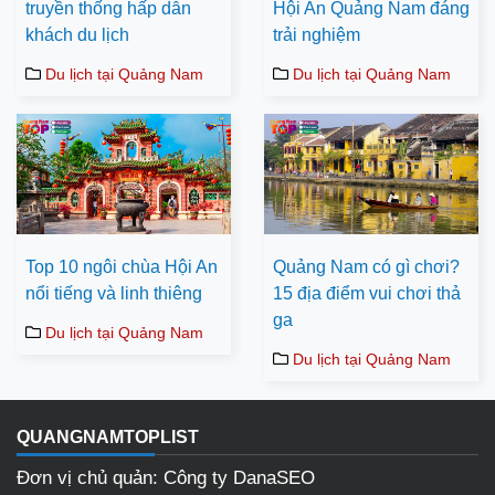
truyền thống hấp dẫn
Hội An Quảng Nam đáng
khách du lịch
trải nghiệm
Du lịch tại Quảng Nam
Du lịch tại Quảng Nam
Top 10 ngôi chùa Hội An
Quảng Nam có gì chơi?
nổi tiếng và linh thiêng
15 địa điểm vui chơi thả
ga
Du lịch tại Quảng Nam
Du lịch tại Quảng Nam
QUANGNAMTOPLIST
Đơn vị chủ quản: Công ty DanaSEO