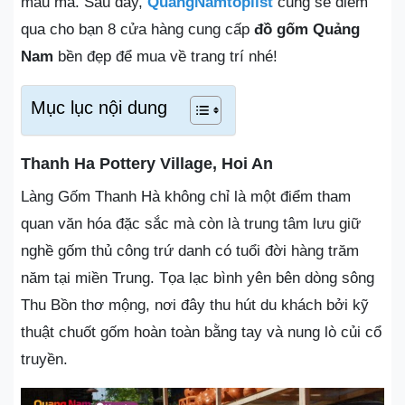
mẫu mã. Sau đây,
QuangNamtoplist
cũng sẽ điểm
qua cho bạn 8 cửa hàng cung cấp
đồ gốm Quảng
Nam
bền đẹp để mua về trang trí nhé!
Mục lục nội dung
Thanh Ha Pottery Village, Hoi An
Làng Gốm Thanh Hà không chỉ là một điểm tham
quan văn hóa đặc sắc mà còn là trung tâm lưu giữ
nghề gốm thủ công trứ danh có tuổi đời hàng trăm
năm tại miền Trung. Tọa lạc bình yên bên dòng sông
Thu Bồn thơ mộng, nơi đây thu hút du khách bởi kỹ
thuật chuốt gốm hoàn toàn bằng tay và nung lò củi cổ
truyền.