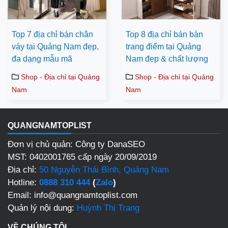
Top 7 địa chỉ bán chân
Top 8 địa chỉ bán bàn
váy tại Quảng Nam đẹp,
trang điểm tại Quảng
đa dạng mẫu mã
Nam đẹp & chất lượng
Shop - Địa chỉ tại Quảng
Shop - Địa chỉ tại Quảng
Nam
Nam
QUANGNAMTOPLIST
Đơn vị chủ quản: Công ty DanaSEO
MST: 0402001765 cấp ngày 20/09/2019
Địa chỉ:
50 Nguyễn Thái Bình, Quảng Nam
Hotline:
0888 310 444
(
Zalo
)
Email: info@quangnamtoplist.com
Quản lý nội dung:
Huỳnh Thị Trang
VỀ CHÚNG TÔI