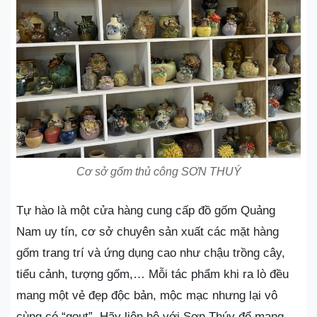
Cơ sở gốm thủ công SƠN THUÝ
Tự hào là một cửa hàng cung cấp đồ gốm Quảng
Nam uy tín, cơ sở chuyên sản xuất các mặt hàng
gốm trang trí và ứng dụng cao như chậu trồng cây,
tiểu cảnh, tượng gốm,… Mỗi tác phẩm khi ra lò đều
mang một vẻ đẹp độc bản, mộc mạc nhưng lại vô
cùng có “gout”. Hãy liên hệ với Sơn Thúy để mang