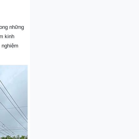
rong những
m kinh
i nghiệm