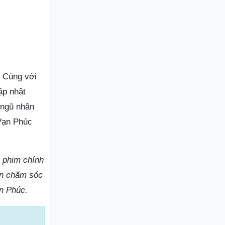
. Cùng với
ập nhật
 ngũ nhân
 Vạn Phúc
m phim chính
ên chăm sóc
ạn Phúc.