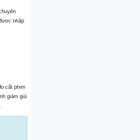
 chuyên
 được nhập
đo cắt phim
nh giảm giá
.