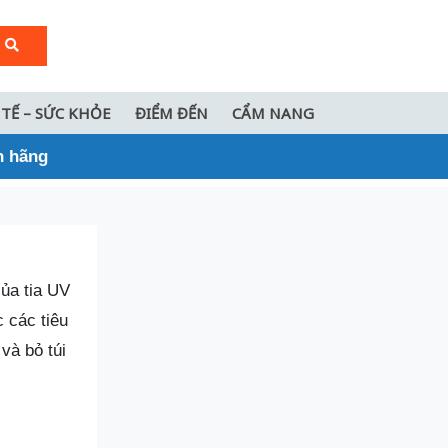
 TẾ – SỨC KHỎE
ĐIỂM ĐẾN
CẨM NANG
h hãng
ủa tia UV
 các tiêu
và bỏ túi