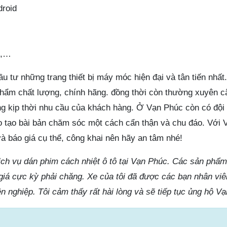
droid
p,…
u tư những trang thiết bị máy móc hiện đại và tân tiến nhất
hẩm chất lượng, chính hãng. đồng thời còn thường xuyên c
 kịp thời nhu cầu của khách hàng. Ở Vạn Phúc còn có đội
o tạo bài bản chăm sóc một cách cẩn thận và chu đáo. Với
à báo giá cụ thể, công khai nên hãy an tâm nhé!
dịch vụ dán phim cách nhiệt ô tô tại Vạn Phúc. Các sản phẩ
iá cực kỳ phải chăng. Xe của tôi đã được các bạn nhân vi
ên nghiệp. Tôi cảm thấy rất hài lòng và sẽ tiếp tục ủng hộ V