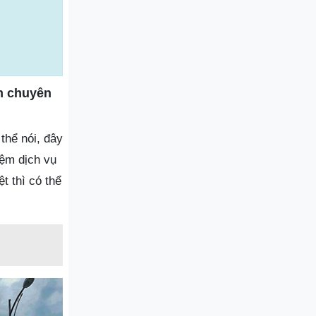
m chuyên
thể nói, đây
iệm dịch vụ
 thì có thể