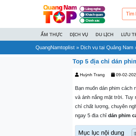
ẨM THỰC
DỊCH VỤ
DU LỊCH
LƯU T
QuangNamtoplist
»
Dịch vụ tại Quảng Nam
Top 5 địa chỉ dán ph
Huỳnh Trang
09-02-20
Bạn muốn dán phim cách n
và ánh nắng mặt trời. Tuy 
chí chất lượng, chuyên ngh
ngay 5 địa chỉ
dán phim c
Mục lục nội dung