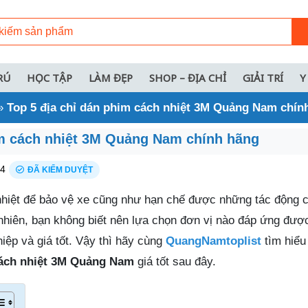
RÚ
HỌC TẬP
LÀM ĐẸP
SHOP – ĐỊA CHỈ
GIẢI TRÍ
Y
»
Top 5 địa chỉ dán phim cách nhiệt 3M Quảng Nam chín
im cách nhiệt 3M Quảng Nam chính hãng
24
ĐÃ KIỂM DUYỆT
hiệt để bảo vệ xe cũng như hạn chế được những tác động c
nhiên, bạn không biết nên lựa chọn đơn vị nào đáp ứng được
iệp và giá tốt. Vậy thì hãy cùng
QuangNamtoplist
tìm hiểu 
ách nhiệt 3M Quảng Nam
giá tốt sau đây.