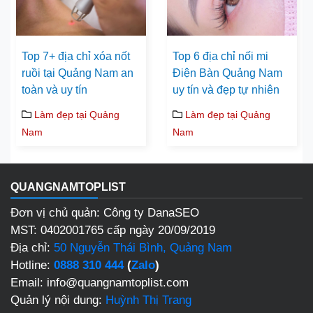
Top 7+ địa chỉ xóa nốt
Top 6 địa chỉ nối mi
ruồi tại Quảng Nam an
Điện Bàn Quảng Nam
toàn và uy tín
uy tín và đẹp tự nhiên
Làm đẹp tại Quảng
Làm đẹp tại Quảng
Nam
Nam
QUANGNAMTOPLIST
Đơn vị chủ quản: Công ty DanaSEO
MST: 0402001765 cấp ngày 20/09/2019
Địa chỉ:
50 Nguyễn Thái Bình, Quảng Nam
Hotline:
0888 310 444
(
Zalo
)
Email: info@quangnamtoplist.com
Quản lý nội dung:
Huỳnh Thị Trang