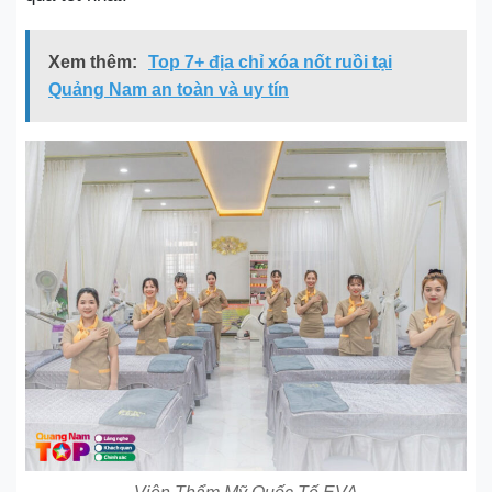
Xem thêm:
Top 7+ địa chỉ xóa nốt ruồi tại
Quảng Nam an toàn và uy tín